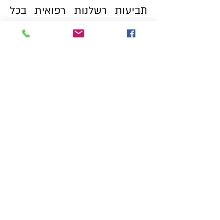
תביעות רשלנות רפואית בכל
תחומי הרפואה, לרבות תביעות
כנגד מרכזי קוסמטיקה,
אסתטיקה ויופי שונים.
אל לך לסכן את סיכויי תביעתך -
צור עימנו קשר עוד היום לפגישת
ייעוץ (ראשונית) ללא מחויבות וללא
עלות-
טל. 03-962-9998
!
ב
ן ארצי ושות',
משרד עורכי דין
זכויות יוצרים © 2019 כל הזכויות שמורות