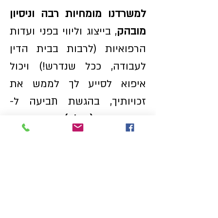
למשרדנו מומחיות רבה וניסיון
מובהק
,
בייצוג וליווי בפני ועדות
הרפואיות (לרבות בבית הדין
לעבודה, ככל שנדרש!) ויכול
איפוא לסייע לך לממש את
זכויותיך, בהגשת תביעה ל-
קצבת נכות (גמלה) עקב תאונת
עבודה ו/או מחלת מקצע; גמלת
ניידות; דמי תאונה; נכות כללית;
גמלה לילד נכה; שירותים
מיוחדים ועוד.
אל לך לסכן את סיכויי תביעתך -