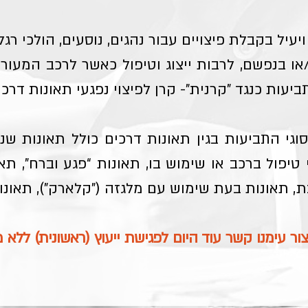
יל בקבלת פיצויים עבור נהגים, נוסעים, הולכי רגל 
/או בנפשם, לרבות ייצוג וטיפול כאשר לרכב המעו
יעות כנגד "קרנית"- קרן לפיצוי נפגעי תאונות דרכי
גי התביעות בגין תאונות דרכים כולל תאונות שנג
 טיפול ברכב או שימוש בו, תאונות “פגע וברח”, תא
ת, תאונות בעת שימוש עם מלגזה ("קלארק"), תאונות
צור עימנו קשר עוד היום לפגישת ייעוץ (ראשונית) ללא 